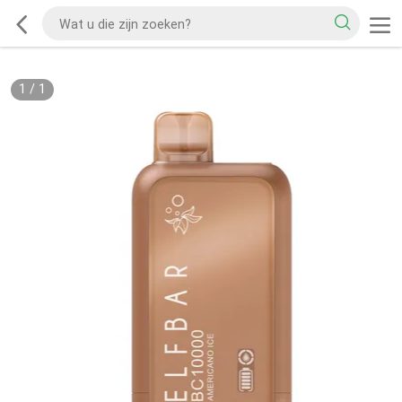
1
/
1