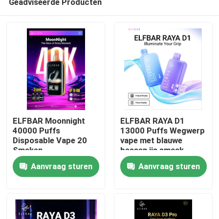
Geadviseerde Producten
ELFBAR Moonnight
ELFBAR RAYA D1
40000 Puffs
13000 Puffs Wegwerp
Disposable Vape 20
vape met blauwe
Smaken
bessen ijs smaak
Thuis
Aanvraag sturen
Aanvraag sturen
Producten
Videos