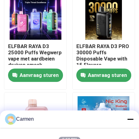
Over ons
Fabrieksreis
ELFBAR RAYA D3
ELFBAR RAYA D3 PRO
25000 Puffs Wegwerp
30000 Puffs
Kwaliteitscontrole
vape met aardbeien
Disposable Vape with
druiven smaak
15 Flavors
Aanvraag sturen
Aanvraag sturen
Contacteer ons
Vraag een offerte aan
Vozol damp
Carmen
ELFBAR Vape