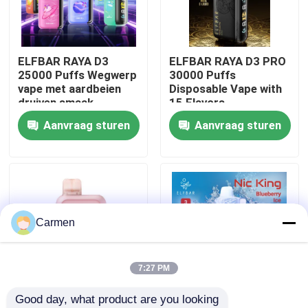
Over ons
ELFBAR RAYA D3
ELFBAR RAYA D3 PRO
25000 Puffs Wegwerp
30000 Puffs
Fabrieksreis
vape met aardbeien
Disposable Vape with
druiven smaak
15 Flavors
Aanvraag sturen
Aanvraag sturen
Kwaliteitscontrole
Contacteer ons
Vraag een offerte aan
Carmen
Vozol damp
7:27 PM
Good day, what product are you looking 
ELFBAR Vape
85 x 43 x 22 mm
ELFBAR NICKING