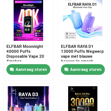
ELFBAR Moonnight
ELFBAR RAYA D1
40000 Puffs
13000 Puffs Wegwerp
Disposable Vape 20
vape met blauwe
Smaken
bessen ijs smaak
Aanvraag sturen
Aanvraag sturen
Thuis
Producten
Videos