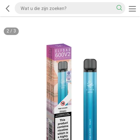
2
/
3