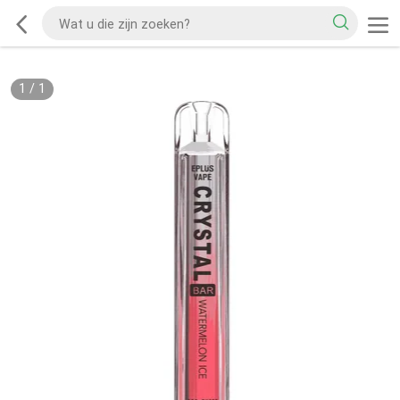
1
/
1