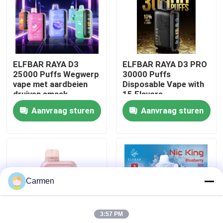
Over ons
Fabrieksreis
ELFBAR RAYA D3
ELFBAR RAYA D3 PRO
25000 Puffs Wegwerp
30000 Puffs
vape met aardbeien
Disposable Vape with
Kwaliteitscontrole
druiven smaak
15 Flavors
Aanvraag sturen
Aanvraag sturen
Contacteer ons
Vraag een offerte aan
Carmen
Vozol damp
3:57 PM
ELFBAR Vape