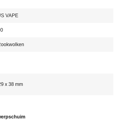
US VAPE
0
Rookwolken
29 x 38 mm
erpschuim