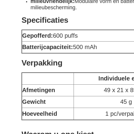
milieuvriendelijk:
Modulaire vorm en batter
milieubescherming.
Specificaties
Gepofferd:
600 puffs
Batterijcapaciteit:
500 mAh
Verpakking
Individuele 
Afmetingen
49 x 21 x 
Gewicht
45 g
Hoeveelheid
1 pc/verpa