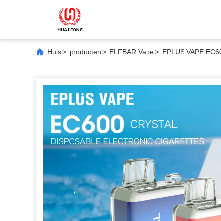
Huis
>
producten
>
ELFBAR Vape
>
EPLUS VAPE EC600 