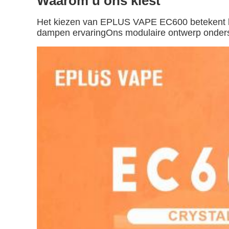
Waarom u ons kiest
Het kiezen van EPLUS VAPE EC600 betekent kiez
dampen ervaringOns modulaire ontwerp ondersteu