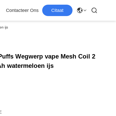
Contacteer Ons
Citaat
n ijs
uffs Wegwerp vape Mesh Coil 2
Ah watermeloen ijs
E