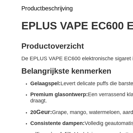
Productbeschrijving
EPLUS VAPE EC600 El
Productoverzicht
De EPLUS VAPE EC600 elektronische sigaret is
Belangrijkste kenmerken
Gelaagspel:
Levert delicate puffs die bars
Premium glasontwerp:
Een verrassend kla
draagt.
Geur
20
:
Grape, mango, watermeloen, aardbe
Consistente dampen:
Volledig geautomati