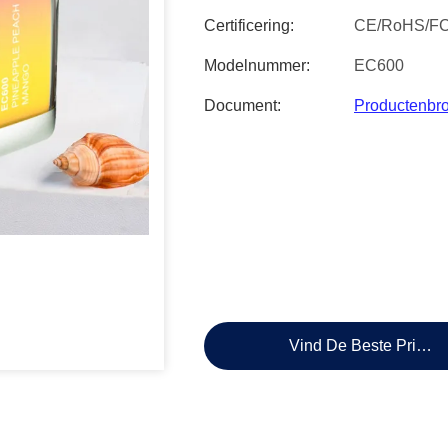
Certificering:
CE/RoHS/F
Modelnummer:
EC600
Document:
Productenbr
Vind De Beste Prijs