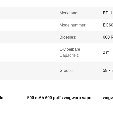
Merknaam:
EPL
Modelnummer:
EC60
Bloesjes:
600 
E-vloeibare
2 ml
Capaciteit:
Grootte:
59 x 
le
500 mAh 600 puffs wegwerp vape
wegw