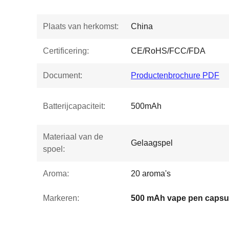
Plaats van herkomst:
China
Certificering:
CE/RoHS/FCC/FDA
Document:
Productenbrochure PDF
Batterijcapaciteit:
500mAh
Materiaal van de
Gelaagspel
spoel:
Aroma:
20 aroma's
Markeren:
500 mAh vape pen capsu