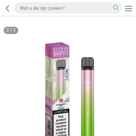
2
/
3