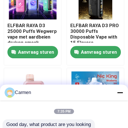
Over ons
ELFBAR RAYA D3
ELFBAR RAYA D3 PRO
25000 Puffs Wegwerp
30000 Puffs
Fabrieksreis
vape met aardbeien
Disposable Vape with
druiven smaak
15 Flavors
Aanvraag sturen
Aanvraag sturen
Kwaliteitscontrole
Contacteer ons
Vraag een offerte aan
Carmen
Vozol damp
7:35 PM
Good day, what product are you looking 
ELFBAR Vape
85 x 43 x 22 mm
ELFBAR NICKING