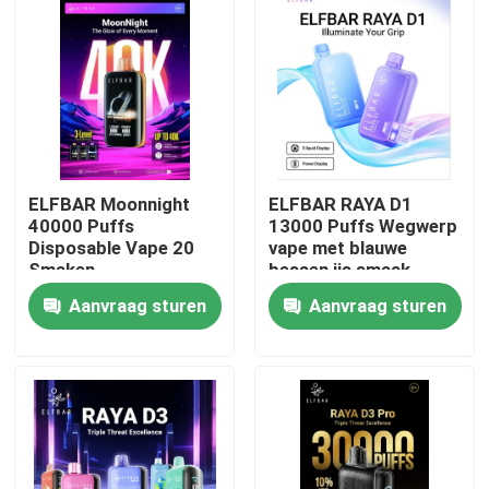
ELFBAR Moonnight
ELFBAR RAYA D1
40000 Puffs
13000 Puffs Wegwerp
Disposable Vape 20
vape met blauwe
Smaken
bessen ijs smaak
Aanvraag sturen
Aanvraag sturen
Thuis
Producten
Videos