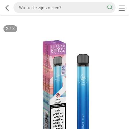
2
/
3