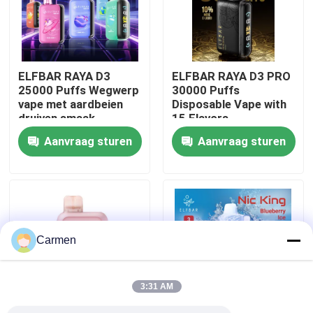
Over ons
ELFBAR RAYA D3
ELFBAR RAYA D3 PRO
Fabrieksreis
25000 Puffs Wegwerp
30000 Puffs
vape met aardbeien
Disposable Vape with
druiven smaak
15 Flavors
Kwaliteitscontrole
Aanvraag sturen
Aanvraag sturen
Contacteer ons
Vraag een offerte aan
Carmen
Vozol damp
3:31 AM
ELFBAR Vape