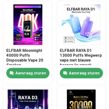
ELFBAR Moonnight
ELFBAR RAYA D1
40000 Puffs
13000 Puffs Wegwerp
Disposable Vape 20
vape met blauwe
Smaken
bessen ijs smaak
Aanvraag sturen
Aanvraag sturen
Thuis
Producten
Videos