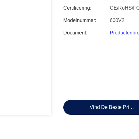
Certificering:
CE/RoHS/F
Modelnummer:
600V2
Document:
Productenbr
Vind De Beste Prijs