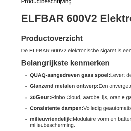
Productbeschrijving
ELFBAR 600V2 Elektro
Productoverzicht
De ELFBAR 600V2 elektronische sigaret is een
Belangrijkste kenmerken
QUAQ-aangedreven gaas spoel
:
Levert d
Glanzend metalen ontwerp:
Een onvergete
Geur
30
:
Rinbo Cloud, aardbei ijs, oranje 
Consistente dampen:
Volledig geautomati
milieuvriendelijk:
Modulaire vorm en batter
milieubescherming.