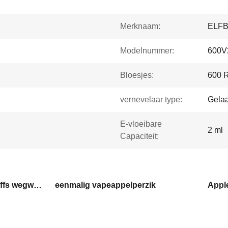
Merknaam:
ELF
Modelnummer:
600V
Bloesjes:
600 
vernevelaar type:
Gela
E-vloeibare
2 ml
Capaciteit:
met een mesh coil 600 puffs wegwerp vape
eenmalig vapeappelperzik
Appl