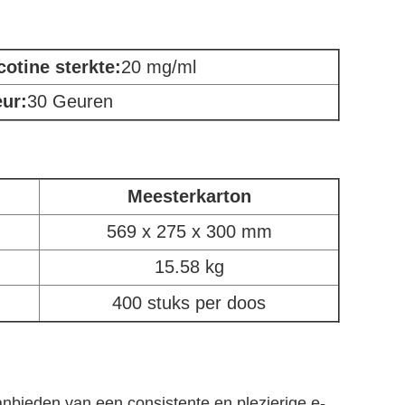
cotine sterkte:
20 mg/ml
ur:
30 Geuren
Meesterkarton
569 x 275 x 300 mm
15.58 kg
400 stuks per doos
nbieden van een consistente en plezierige e-