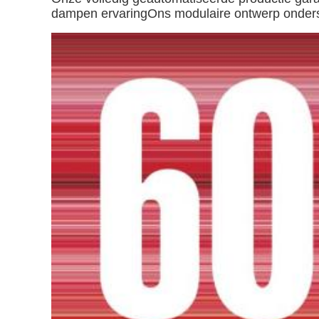
dampen ervaringOns modulaire ontwerp onderste