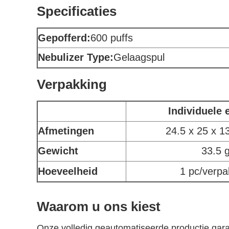
Specificaties
Gepofferd:
600 puffs
Nebulizer Type:
Gelaagspul
Verpakking
Individuele 
Afmetingen
24.5 x 25 x 
Gewicht
33.5 
Hoeveelheid
1 pc/verpa
Waarom u ons kiest
Onze volledig geautomatiseerde productie gara