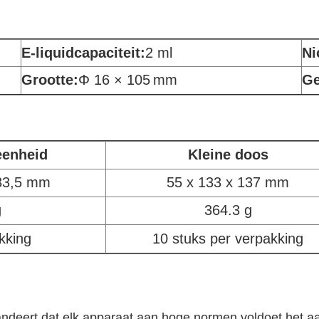
E-liquidcapaciteit:
2 ml
Ni
Grootte:
Φ 16 × 105
mm
Ge
eenheid
Kleine doos
133,5 mm
55 x 133 x 137 mm
g
364.3 g
kking
10 stuks per verpakking
ndeert dat elk apparaat aan hoge normen voldoet.het aa