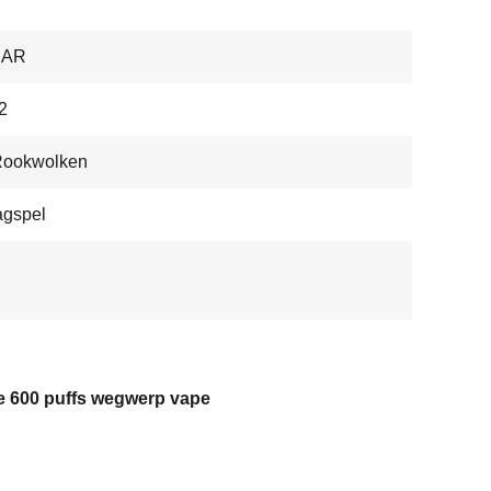
BAR
2
Rookwolken
agspel
e 600 puffs wegwerp vape