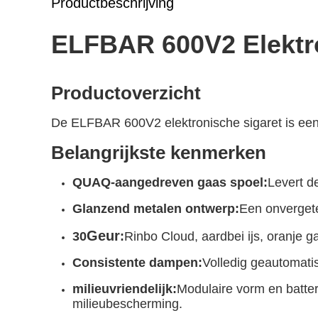
Productbeschrijving
ELFBAR 600V2 Elektro
Productoverzicht
De ELFBAR 600V2 elektronische sigaret is een
Belangrijkste kenmerken
QUAQ-aangedreven gaas spoel
:
Levert d
Glanzend metalen ontwerp:
Een onvergete
Geur
30
:
Rinbo Cloud, aardbei ijs, oranje 
Consistente dampen:
Volledig geautomati
milieuvriendelijk:
Modulaire vorm en batter
milieubescherming.