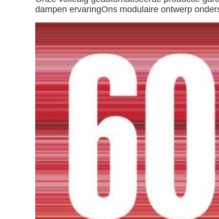
dampen ervaringOns modulaire ontwerp onderste