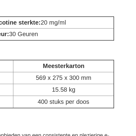
cotine sterkte:
20 mg/ml
ur:
30 Geuren
Meesterkarton
569 x 275 x 300 mm
15.58 kg
400 stuks per doos
nbieden van een consistente en plezierige e-