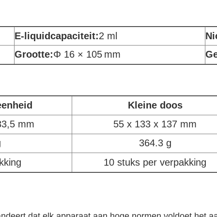
E-liquidcapaciteit:
2 ml
Ni
Grootte:
Φ 16 × 105
mm
Ge
eenheid
Kleine doos
133,5 mm
55 x 133 x 137 mm
g
364.3 g
kking
10 stuks per verpakking
ndeert dat elk apparaat aan hoge normen voldoet.het aa