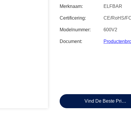
Merknaam:
ELFBAR
Certificering:
CE/RoHS/F
Modelnummer:
600V2
Document:
Productenbr
Vind De Beste Prijs