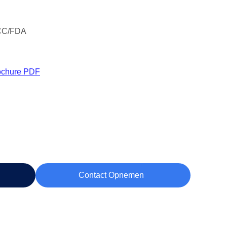
CC/FDA
ochure PDF
Contact Opnemen