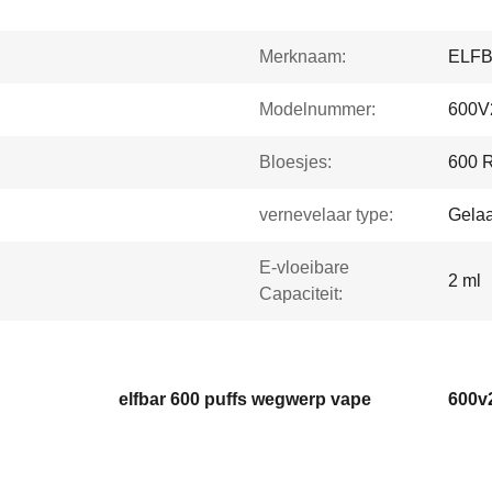
Merknaam:
ELF
Modelnummer:
600V
Bloesjes:
600 
vernevelaar type:
Gela
E-vloeibare
2 ml
Capaciteit:
elfbar 600 puffs wegwerp vape
600v