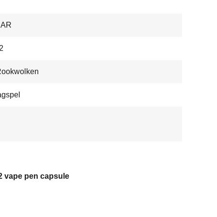
BAR
2
Rookwolken
agspel
2 vape pen capsule