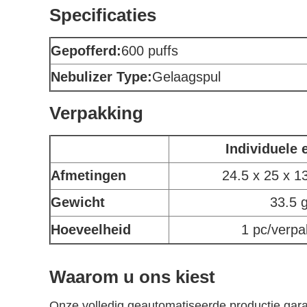
Specificaties
Gepofferd:
600 puffs
Nebulizer Type:
Gelaagspul
Verpakking
Individuele 
Afmetingen
24.5 x 25 x 
Gewicht
33.5 
Hoeveelheid
1 pc/verpa
Waarom u ons kiest
Onze volledig geautomatiseerde productie gara