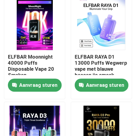
ELFBAR Moonnight
ELFBAR RAYA D1
40000 Puffs
13000 Puffs Wegwerp
Disposable Vape 20
vape met blauwe
Smaken
bessen ijs smaak
Aanvraag sturen
Aanvraag sturen
Thuis
Producten
Videos