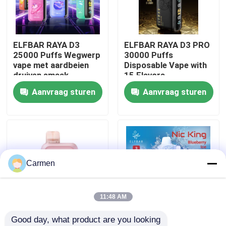
Over ons
ELFBAR RAYA D3
ELFBAR RAYA D3 PRO
25000 Puffs Wegwerp
30000 Puffs
Fabrieksreis
vape met aardbeien
Disposable Vape with
druiven smaak
15 Flavors
Aanvraag sturen
Aanvraag sturen
Kwaliteitscontrole
Contacteer ons
Vraag een offerte aan
Carmen
Vozol damp
11:48 AM
Good day, what product are you looking 
ELFBAR Vape
85 x 43 x 22 mm
ELFBAR NICKING