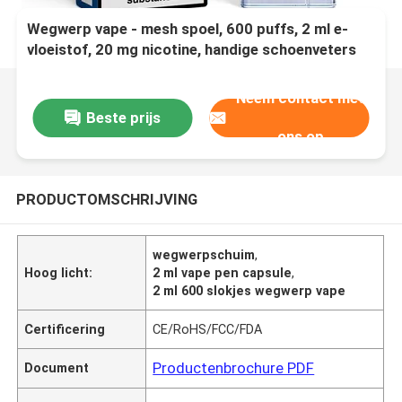
Wegwerp vape - mesh spoel, 600 puffs, 2 ml e-
vloeistof, 20 mg nicotine, handige schoenveters
vape, blauwe razz limonade
Neem contact met
Beste prijs
ons op
PRODUCTOMSCHRIJVING
wegwerpschuim
,
Hoog licht:
2 ml vape pen capsule
,
2 ml 600 slokjes wegwerp vape
Certificering
CE/RoHS/FCC/FDA
Productenbrochure PDF
Document