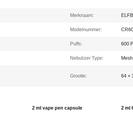
Merknaam:
ELF
Modelnummer:
CR6
Puffs:
600 P
Nebulizer Type:
Mesh 
Grootte:
64 × 
2 ml vape pen capsule
2 ml