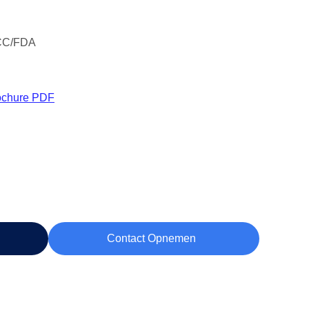
CC/FDA
ochure PDF
Contact Opnemen