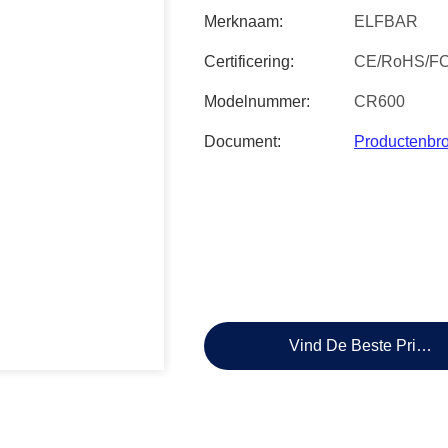
Merknaam:
ELFBAR
Certificering:
CE/RoHS/F
Modelnummer:
CR600
Document:
Productenbr
Vind De Beste Prijs