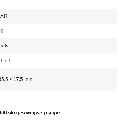
BAR
00
uffs
Coil
35,5 × 17,5 mm
 600 slokjes wegwerp vape