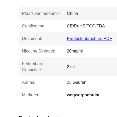
Plaats van herkomst:
China
Certificering:
CE/RoHS/FCC/FDA
Document:
Productenbrochure PDF
Nicotine Strength:
20mg/ml
E-vloeibare
2 ml
Capaciteit:
Aroma:
23 Geuren
Markeren:
wegwerpschuim