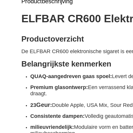
Productbeschrijving
ELFBAR CR600 Elektr
Productoverzicht
De ELFBAR CR600 elektronische sigaret is een
Belangrijkste kenmerken
QUAQ-aangedreven gaas spoel
:
Levert d
Premium glasontwerp:
Een verrassend kla
draagt.
Geur
23
:
Double Apple, USA Mix, Sour Red
Consistente dampen:
Volledig geautomati
milieuvriendelijk:
Modulaire vorm en batter