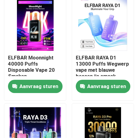
ELFBAR Moonnight
ELFBAR RAYA D1
40000 Puffs
13000 Puffs Wegwerp
Disposable Vape 20
vape met blauwe
Smaken
bessen ijs smaak
Aanvraag sturen
Aanvraag sturen
Thuis
Producten
Videos