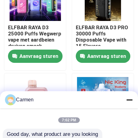
Over ons
ELFBAR RAYA D3
ELFBAR RAYA D3 PRO
25000 Puffs Wegwerp
30000 Puffs
Fabrieksreis
vape met aardbeien
Disposable Vape with
druiven smaak
15 Flavors
Aanvraag sturen
Aanvraag sturen
Kwaliteitscontrole
Contacteer ons
Vraag een offerte aan
Carmen
Vozol damp
7:02 PM
Good day, what product are you looking 
ELFBAR Vape
85 x 43 x 22 mm
ELFBAR NICKING