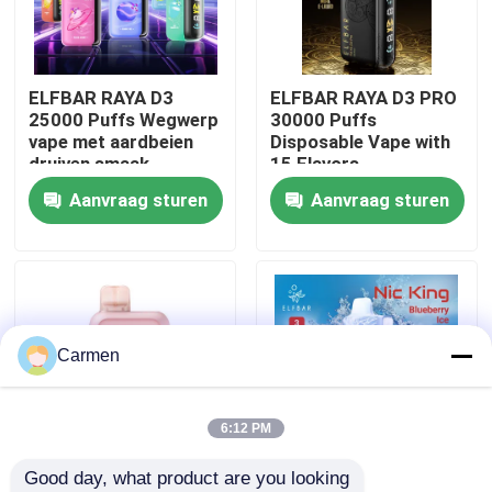
Over ons
ELFBAR RAYA D3
ELFBAR RAYA D3 PRO
25000 Puffs Wegwerp
30000 Puffs
Fabrieksreis
vape met aardbeien
Disposable Vape with
druiven smaak
15 Flavors
Aanvraag sturen
Aanvraag sturen
Kwaliteitscontrole
Contacteer ons
Vraag een offerte aan
Carmen
Vozol damp
6:12 PM
Good day, what product are you looking 
ELFBAR Vape
85 x 43 x 22 mm
ELFBAR NICKING