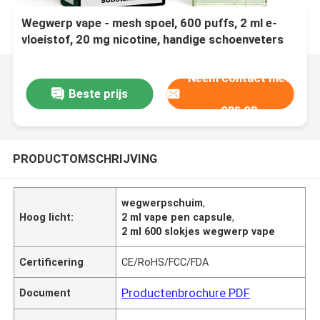
Wegwerp vape - mesh spoel, 600 puffs, 2 ml e-
vloeistof, 20 mg nicotine, handige schoenveters
vape, aardbei kiwi
Neem contact met
Beste prijs
ons op
PRODUCTOMSCHRIJVING
wegwerpschuim
,
Hoog licht:
2 ml vape pen capsule
,
2 ml 600 slokjes wegwerp vape
Certificering
CE/RoHS/FCC/FDA
Productenbrochure PDF
Document