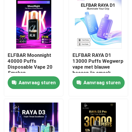
ELFBAR Moonnight
ELFBAR RAYA D1
40000 Puffs
13000 Puffs Wegwerp
Disposable Vape 20
vape met blauwe
Smaken
bessen ijs smaak
Aanvraag sturen
Aanvraag sturen
Thuis
Producten
Videos