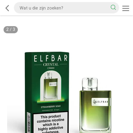
2
/
3