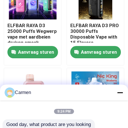
Over ons
ELFBAR RAYA D3
ELFBAR RAYA D3 PRO
25000 Puffs Wegwerp
30000 Puffs
Fabrieksreis
vape met aardbeien
Disposable Vape with
druiven smaak
15 Flavors
Aanvraag sturen
Aanvraag sturen
Kwaliteitscontrole
Contacteer ons
Vraag een offerte aan
Carmen
Vozol damp
9:24 PM
Good day, what product are you looking 
ELFBAR Vape
85 x 43 x 22 mm
ELFBAR NICKING