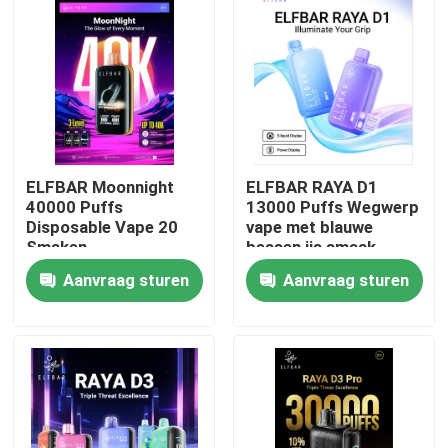
ELFBAR Moonnight
ELFBAR RAYA D1
40000 Puffs
13000 Puffs Wegwerp
Disposable Vape 20
vape met blauwe
Smaken
bessen ijs smaak
Aanvraag sturen
Aanvraag sturen
Thuis
Producten
Videos