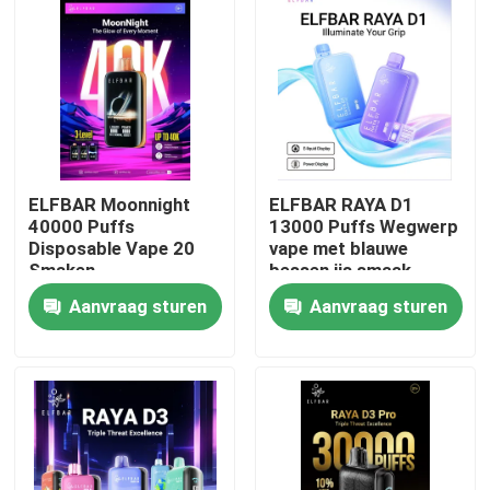
ELFBAR Moonnight
ELFBAR RAYA D1
40000 Puffs
13000 Puffs Wegwerp
Disposable Vape 20
vape met blauwe
Smaken
bessen ijs smaak
Aanvraag sturen
Aanvraag sturen
Thuis
Producten
Videos