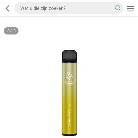
2
/
4