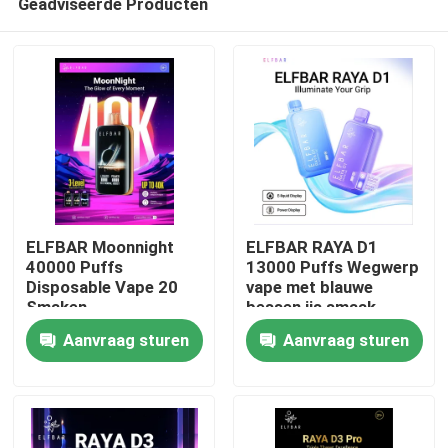
Geadviseerde Producten
ELFBAR Moonnight
ELFBAR RAYA D1
40000 Puffs
13000 Puffs Wegwerp
Disposable Vape 20
vape met blauwe
Smaken
bessen ijs smaak
Thuis
Aanvraag sturen
Aanvraag sturen
Producten
Videos