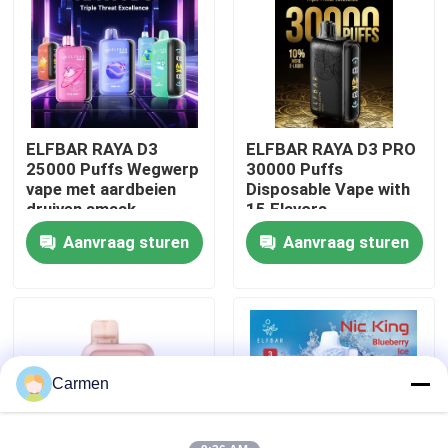
Over ons
Fabrieksreis
ELFBAR RAYA D3
ELFBAR RAYA D3 PRO
25000 Puffs Wegwerp
30000 Puffs
Kwaliteitscontrole
vape met aardbeien
Disposable Vape with
druiven smaak
15 Flavors
Aanvraag sturen
Aanvraag sturen
Contacteer ons
Vraag een offerte aan
Vozol damp
Carmen
ELFBAR Vape