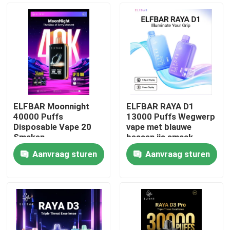
ELFBAR Moonnight
ELFBAR RAYA D1
40000 Puffs
13000 Puffs Wegwerp
Disposable Vape 20
vape met blauwe
Smaken
bessen ijs smaak
Aanvraag sturen
Aanvraag sturen
Thuis
Producten
Videos