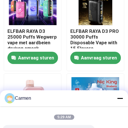
Over ons
ELFBAR RAYA D3
ELFBAR RAYA D3 PRO
Fabrieksreis
25000 Puffs Wegwerp
30000 Puffs
vape met aardbeien
Disposable Vape with
druiven smaak
15 Flavors
Kwaliteitscontrole
Aanvraag sturen
Aanvraag sturen
Contacteer ons
Vraag een offerte aan
Carmen
Vozol damp
5:29 AM
ELFBAR Vape