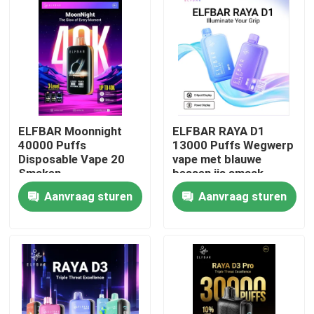
ELFBAR Moonnight
ELFBAR RAYA D1
40000 Puffs
13000 Puffs Wegwerp
Disposable Vape 20
vape met blauwe
Smaken
bessen ijs smaak
Aanvraag sturen
Aanvraag sturen
Thuis
Producten
Videos