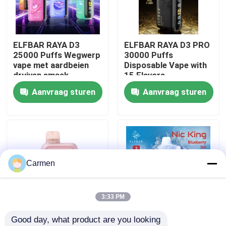
Over ons
ELFBAR RAYA D3
ELFBAR RAYA D3 PRO
25000 Puffs Wegwerp
30000 Puffs
Fabrieksreis
vape met aardbeien
Disposable Vape with
druiven smaak
15 Flavors
Aanvraag sturen
Aanvraag sturen
Kwaliteitscontrole
Contacteer ons
Vraag een offerte aan
Carmen
Vozol damp
3:33 PM
Good day, what product are you looking 
ELFBAR Vape
85 x 43 x 22 mm
ELFBAR NICKING