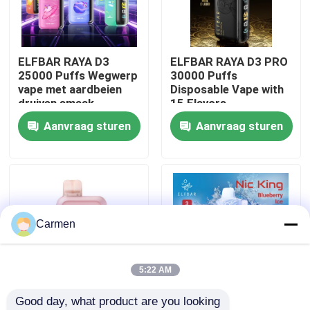
Over ons
ELFBAR RAYA D3
ELFBAR RAYA D3 PRO
25000 Puffs Wegwerp
30000 Puffs
Fabrieksreis
vape met aardbeien
Disposable Vape with
druiven smaak
15 Flavors
Aanvraag sturen
Aanvraag sturen
Kwaliteitscontrole
Contacteer ons
Vraag een offerte aan
Carmen
Vozol damp
5:22 AM
Good day, what product are you looking 
ELFBAR Vape
85 x 43 x 22 mm
ELFBAR NICKING