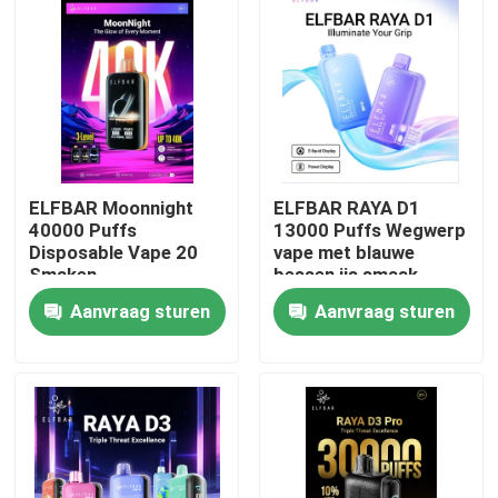
ELFBAR Moonnight
ELFBAR RAYA D1
40000 Puffs
13000 Puffs Wegwerp
Disposable Vape 20
vape met blauwe
Smaken
bessen ijs smaak
Aanvraag sturen
Aanvraag sturen
Thuis
Producten
Videos