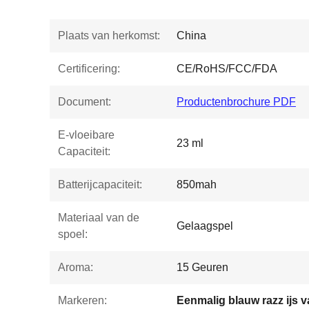
Plaats van herkomst:
China
Certificering:
CE/RoHS/FCC/FDA
Document:
Productenbrochure PDF
E-vloeibare
23 ml
Capaciteit:
Batterijcapaciteit:
850mah
Materiaal van de
Gelaagspel
spoel:
Aroma:
15 Geuren
Markeren:
Eenmalig blauw razz ijs 