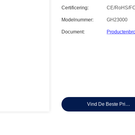
Certificering:
CE/RoHS/F
Modelnummer:
GH23000
Document:
Productenbr
Vind De Beste Prijs