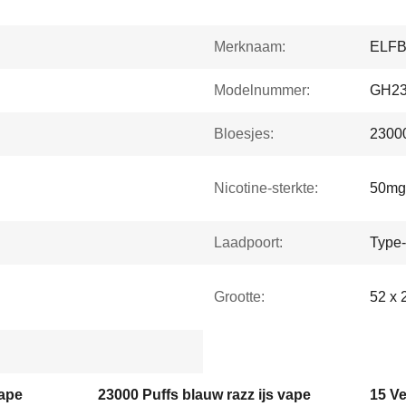
Merknaam:
ELF
Modelnummer:
GH23
Bloesjes:
23000
Nicotine-sterkte:
50mg
Laadpoort:
Type
Grootte:
52 x 
vape
23000 Puffs blauw razz ijs vape