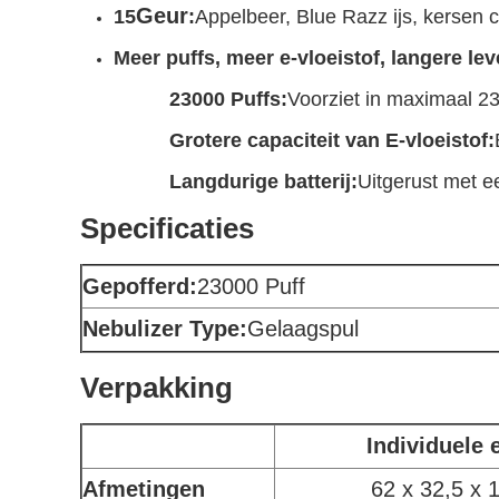
Geur
15
:
Appelbeer, Blue Razz ijs, kersen c
Meer puffs, meer e-vloeistof, langere le
23000 Puffs:
Voorziet in maximaal 23
Grotere capaciteit van E-vloeistof:
Langdurige batterij:
Uitgerust met e
Specificaties
Gepofferd:
23000 Puff
Nebulizer Type:
Gelaagspul
Verpakking
Individuele 
Afmetingen
62 x 32,5 x