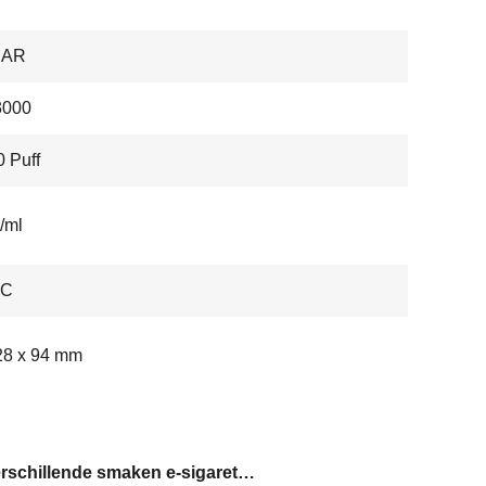
BAR
000
 Puff
/ml
-C
28 x 94 mm
15 Verschillende smaken e-sigaret vape pen