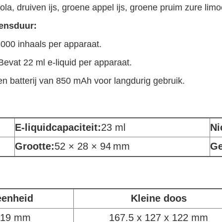
ola, druiven ijs, groene appel ijs, groene pruim zure li
vensduur:
000 inhaals per apparaat.
Bevat 22 ml e-liquid per apparaat.
en batterij van 850 mAh voor langdurig gebruik.
E-liquidcapaciteit:
23 ml
Ni
Grootte:
52 × 28 × 94
mm
Ge
eenheid
Kleine doos
 119 mm
167.5 x 127 x 122 mm