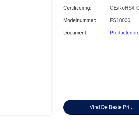
Certificering:
CE/RoHS/F
Modelnummer:
FS18000
Document:
Productenbr
Vind De Beste Prijs