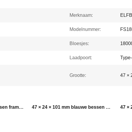
Merknaam:
ELF
Modelnummer:
FS18
Bloesjes:
18000
Laadpoort:
Type
Grootte:
47 × 
47 × 24 × 101 mm bosbessen frambozen 18000 puffs
47 × 24 × 101 mm blauwe bessen wegwerppods