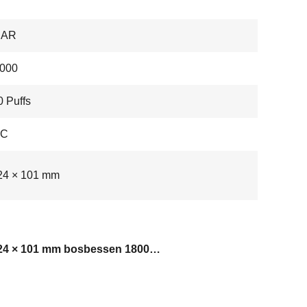
BAR
000
 Puffs
-C
24 × 101 mm
47 × 24 × 101 mm bosbessen 18000 puffs wegwerpdamp