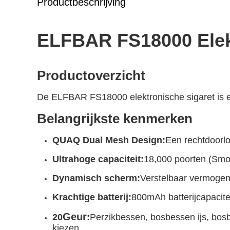
Productbeschrijving
ELFBAR FS18000 Elekt
Productoverzicht
De ELFBAR FS18000 elektronische sigaret is e
Belangrijkste kenmerken
QUAQ Dual Mesh Design:
Een rechtdoorl
Ultrahoge capaciteit:
18,000 poorten (Smo
Dynamisch scherm:
Verstelbaar vermogen 
Krachtige batterij:
800mAh batterijcapacitei
Geur
20
:
Perzikbessen, bosbessen ijs, bosb
kiezen...