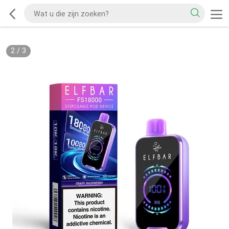
2
/
3