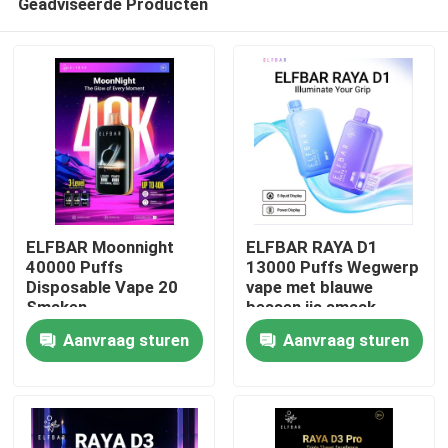
Geadviseerde Producten
ELFBAR Moonnight
ELFBAR RAYA D1
40000 Puffs
13000 Puffs Wegwerp
Disposable Vape 20
vape met blauwe
Smaken
bessen ijs smaak
Thuis
Aanvraag sturen
Aanvraag sturen
Producten
Videos