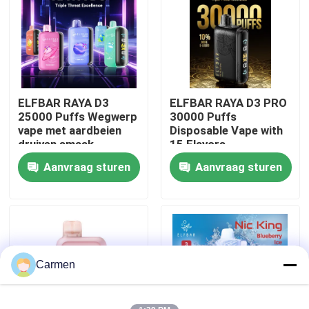
Over ons
Fabrieksreis
ELFBAR RAYA D3
ELFBAR RAYA D3 PRO
25000 Puffs Wegwerp
30000 Puffs
Kwaliteitscontrole
vape met aardbeien
Disposable Vape with
druiven smaak
15 Flavors
Aanvraag sturen
Aanvraag sturen
Contacteer ons
Vraag een offerte aan
Vozol damp
Carmen
ELFBAR Vape