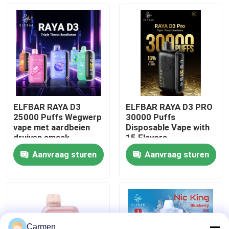
Over ons
Fabrieksreis
Kwaliteitscontrole
ELFBAR RAYA D3
ELFBAR RAYA D3 PRO
25000 Puffs Wegwerp
30000 Puffs
Contacteer ons
vape met aardbeien
Disposable Vape with
druiven smaak
15 Flavors
Aanvraag sturen
Aanvraag sturen
Vraag een offerte aan
Vozol damp
ELFBAR Vape
Carmen