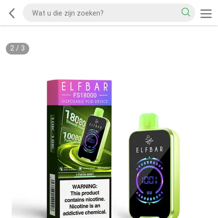
2
/
3