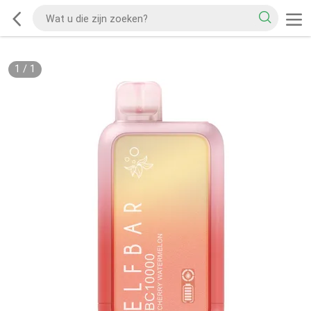
1
/
1