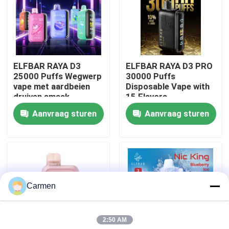
Over ons
Fabrieksreis
ELFBAR RAYA D3
ELFBAR RAYA D3 PRO
25000 Puffs Wegwerp
30000 Puffs
vape met aardbeien
Disposable Vape with
Kwaliteitscontrole
druiven smaak
15 Flavors
Aanvraag sturen
Aanvraag sturen
Contacteer ons
Vraag een offerte aan
Carmen
Vozol damp
2:50 AM
ELFBAR Vape