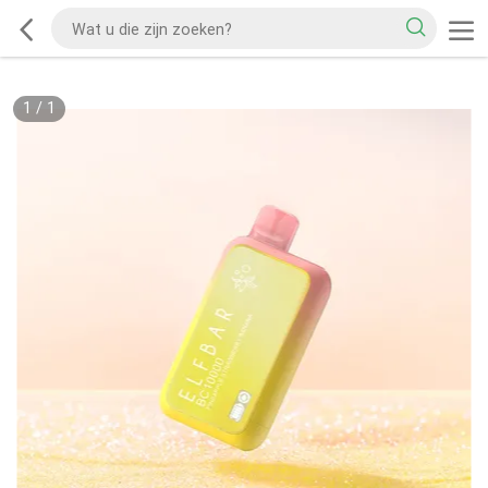
1
/
1