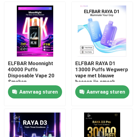
ELFBAR Moonnight
ELFBAR RAYA D1
40000 Puffs
13000 Puffs Wegwerp
Disposable Vape 20
vape met blauwe
Smaken
bessen ijs smaak
Aanvraag sturen
Aanvraag sturen
Thuis
Producten
Videos