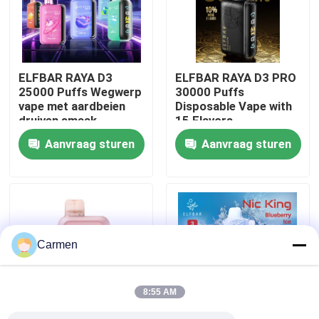
Over ons
ELFBAR RAYA D3
ELFBAR RAYA D3 PRO
Fabrieksreis
25000 Puffs Wegwerp
30000 Puffs
vape met aardbeien
Disposable Vape with
druiven smaak
15 Flavors
Kwaliteitscontrole
Aanvraag sturen
Aanvraag sturen
Contacteer ons
Vraag een offerte aan
Carmen
Vozol damp
8:55 AM
ELFBAR Vape