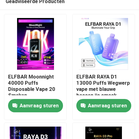
Geadviseerde Producten
ELFBAR Moonnight
ELFBAR RAYA D1
40000 Puffs
13000 Puffs Wegwerp
Disposable Vape 20
vape met blauwe
Smaken
bessen ijs smaak
Thuis
Aanvraag sturen
Aanvraag sturen
Producten
Videos