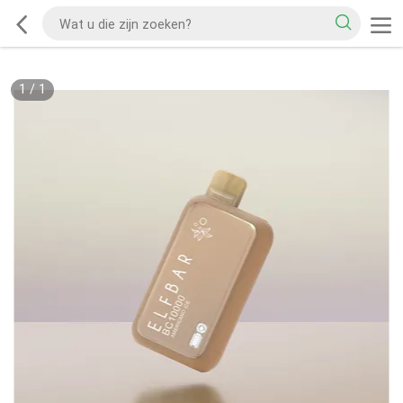
1
/
1