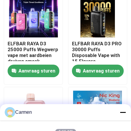
Over ons
Fabrieksreis
ELFBAR RAYA D3
ELFBAR RAYA D3 PRO
25000 Puffs Wegwerp
30000 Puffs
Kwaliteitscontrole
vape met aardbeien
Disposable Vape with
druiven smaak
15 Flavors
Aanvraag sturen
Aanvraag sturen
Contacteer ons
Vraag een offerte aan
Vozol damp
Carmen
ELFBAR Vape