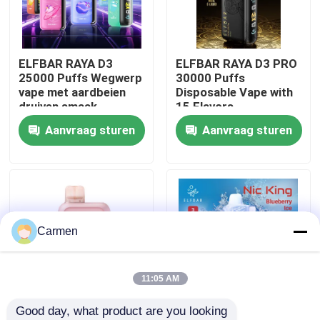
Over ons
ELFBAR RAYA D3
ELFBAR RAYA D3 PRO
25000 Puffs Wegwerp
30000 Puffs
Fabrieksreis
vape met aardbeien
Disposable Vape with
druiven smaak
15 Flavors
Aanvraag sturen
Aanvraag sturen
Kwaliteitscontrole
Contacteer ons
Vraag een offerte aan
Carmen
Vozol damp
11:05 AM
Good day, what product are you looking 
ELFBAR Vape
85 x 43 x 22 mm
ELFBAR NICKING