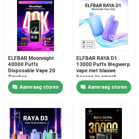
ELFBAR Moonnight
ELFBAR RAYA D1
40000 Puffs
13000 Puffs Wegwerp
Disposable Vape 20
vape met blauwe
Smaken
bessen ijs smaak
Aanvraag sturen
Aanvraag sturen
Thuis
Producten
Videos