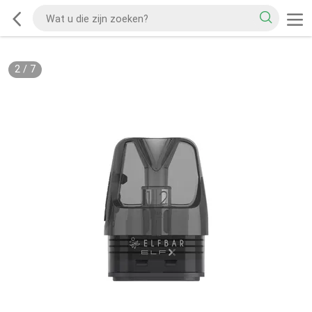
2
/
7