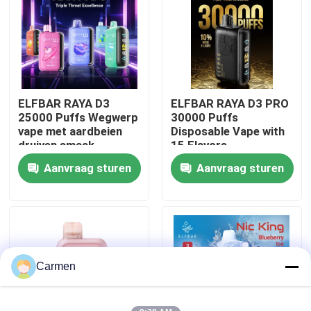
Over ons
Fabrieksreis
ELFBAR RAYA D3
ELFBAR RAYA D3 PRO
25000 Puffs Wegwerp
30000 Puffs
Kwaliteitscontrole
vape met aardbeien
Disposable Vape with
druiven smaak
15 Flavors
Aanvraag sturen
Aanvraag sturen
Contacteer ons
Vraag een offerte aan
Vozol damp
Carmen
ELFBAR Vape