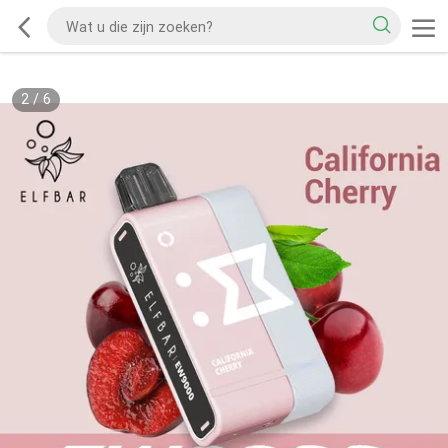
2
/
6