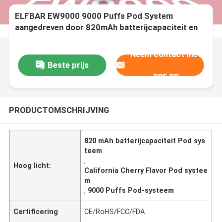
ELFBAR EW9000 9000 Puffs Pod System
aangedreven door 820mAh batterijcapaciteit en
California Cherry Flavor
Neem contact met
Beste prijs
ons op
PRODUCTOMSCHRIJVING
820 mAh batterijcapaciteit Pod sys
teem
,
Hoog licht:
California Cherry Flavor Pod systee
m
,
9000 Puffs Pod-systeem
Certificering
CE/RoHS/FCC/FDA