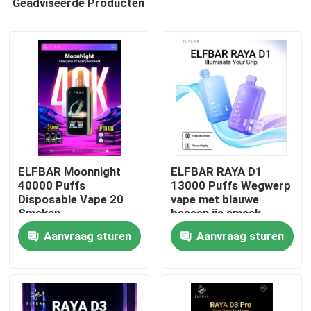
Geadviseerde Producten
ELFBAR Moonnight
ELFBAR RAYA D1
40000 Puffs
13000 Puffs Wegwerp
Disposable Vape 20
vape met blauwe
Smaken
bessen ijs smaak
Thuis
Aanvraag sturen
Aanvraag sturen
Producten
Videos