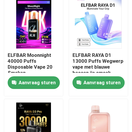
ELFBAR Moonnight
ELFBAR RAYA D1
40000 Puffs
13000 Puffs Wegwerp
Disposable Vape 20
vape met blauwe
Smaken
bessen ijs smaak
Aanvraag sturen
Aanvraag sturen
Thuis
Producten
Videos