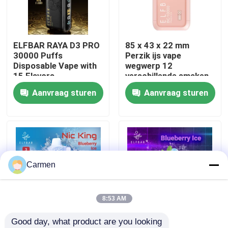
Over ons
ELFBAR RAYA D3 PRO
85 x 43 x 22 mm
30000 Puffs
Perzik ijs vape
Fabrieksreis
Disposable Vape with
wegwerp 12
15 Flavors
verschillende smaken
Aanvraag sturen
Aanvraag sturen
Kwaliteitscontrole
Contacteer ons
Vraag een offerte aan
Carmen
Vozol damp
8:53 AM
Good day, what product are you looking 
ELFBAR Vape
ELFBAR NICKING
ELFBAR RAYA D3