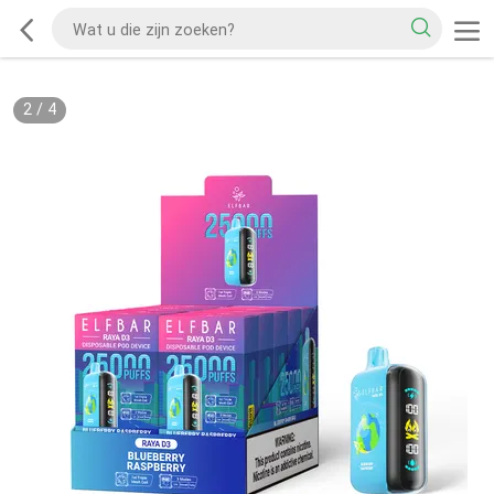
2
/
4