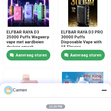
Over ons
Fabrieksreis
ELFBAR RAYA D3
ELFBAR RAYA D3 PRO
25000 Puffs Wegwerp
30000 Puffs
vape met aardbeien
Disposable Vape with
Kwaliteitscontrole
druiven smaak
15 Flavors
Aanvraag sturen
Aanvraag sturen
Contacteer ons
Vraag een offerte aan
Carmen
Vozol damp
12:26 PM
ELFBAR Vape