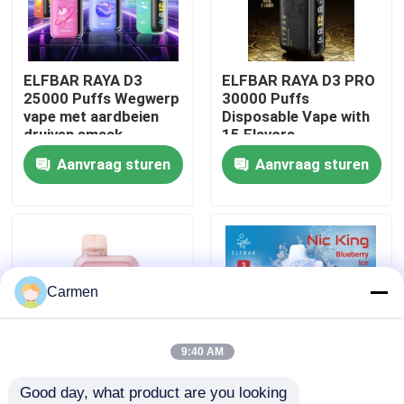
Over ons
ELFBAR RAYA D3
ELFBAR RAYA D3 PRO
25000 Puffs Wegwerp
30000 Puffs
Fabrieksreis
vape met aardbeien
Disposable Vape with
druiven smaak
15 Flavors
Aanvraag sturen
Aanvraag sturen
Kwaliteitscontrole
Contacteer ons
Vraag een offerte aan
Carmen
Vozol damp
9:40 AM
Good day, what product are you looking 
ELFBAR Vape
85 x 43 x 22 mm
ELFBAR NICKING