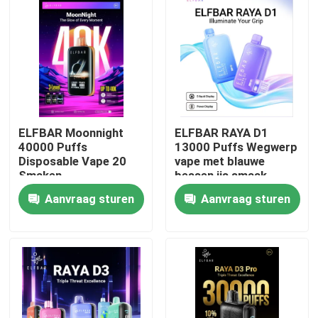
ELFBAR Moonnight
ELFBAR RAYA D1
40000 Puffs
13000 Puffs Wegwerp
Disposable Vape 20
vape met blauwe
Smaken
bessen ijs smaak
Aanvraag sturen
Aanvraag sturen
Thuis
Producten
Videos