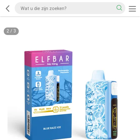
2
/
3