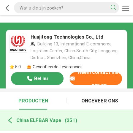
Huajitong Technologies Co., Ltd
Building 13, International E-commerce
Logistics Center, China South City, Longgang
District, Shenzhen, China,China
5.0
Geverifieerde Leverancier
Neem contact met
Bel nu
ons op
PRODUCTEN
ONGEVEER ONS
China ELFBAR Vape
(251)