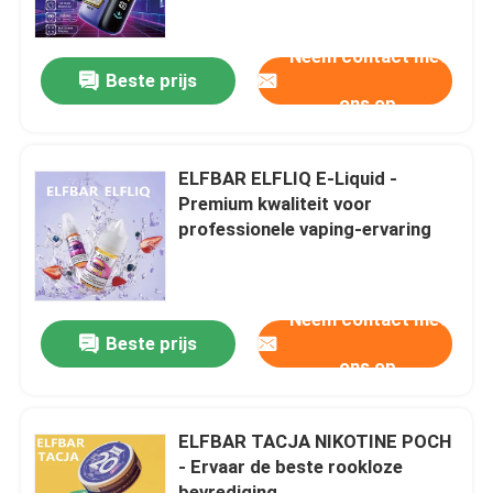
Neem contact met
Over ons
Beste prijs
ons op
Fabrieksreis
ELFBAR ELFLIQ E-Liquid -
Kwaliteitscontrole
Premium kwaliteit voor
professionele vaping-ervaring
Contacteer ons
Neem contact met
Vraag een offerte aan
Beste prijs
ons op
Vozol damp
ELFBAR TACJA NIKOTINE POCH
- Ervaar de beste rookloze
ELFBAR Vape
bevrediging