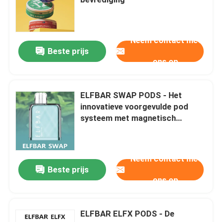
MOTI Dampen
Neem contact met
Beste prijs
Geekbar vape
ons op
OXBAR Vape
ELFBAR SWAP PODS - Het
innovatieve voorgevulde pod
systeem met magnetisch
Uwell Vape
ontwerp voor ultieme vaping
plezier
PEAKBAR damp
Neem contact met
Beste prijs
ons op
Fumot Vape
ELFBAR ELFX PODS - De
HQD VAPE