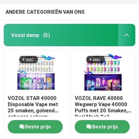
ANDERE CATEGORIEËN VAN ONS
Vozol damp
(5)
VOZOL STAR 40000
VOZOL RAVE 40000
Disposable Vape met
Wegwerp Vape 40000
25 smaken, golvend
Puffs met 20 Smaken,
gebogen scherm,
Dual Mesh Coil,
dubbele mesh coil,
1000mAh Oplaadbare
Beste prijs
Beste prijs
1000mAh oplaadbare
Batterij
batterij