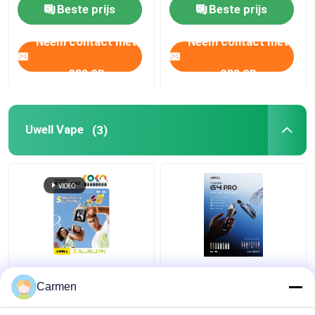
90*53*23mm Grootte
Beste prijs
Beste prijs
Neem contact met
Neem contact met
ons op
ons op
Uwell Vape
(3)
UWELL G4 PRO KOKO
UWELL G4 PRO High-
High-Performance
Performance 35W E-
Carmen
35W e-sigaret met
Sigaret met 1800mAh
2000mAh batterij, LED-
Batterij, LED-Display en