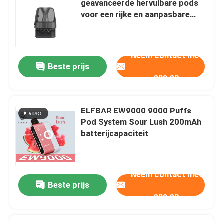
geavanceerde hervulbare pods
voor een rijke en aanpasbare
EPLUS Vape
vaping-ervaring
Neem contact met
Vape van de oude school
Beste prijs
ons op
EPE-damp
ELFBAR EW9000 9000 Puffs
VAPORLAX Vape
Pod System Sour Lush 200mAh
batterijcapaciteit
ENVA damp
Neem contact met
OKK VAPE
Beste prijs
ons op