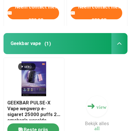
Neem contact met
Neem contact met
ons op
ons op
Geekbar vape
(1)
GEEKBAR PULSE-X
view
Vape wegwerp e-
sigaret 25000 puffs 20
smaken's werelds
Bekijk alles
eerste gebogen
all
Beste prijs