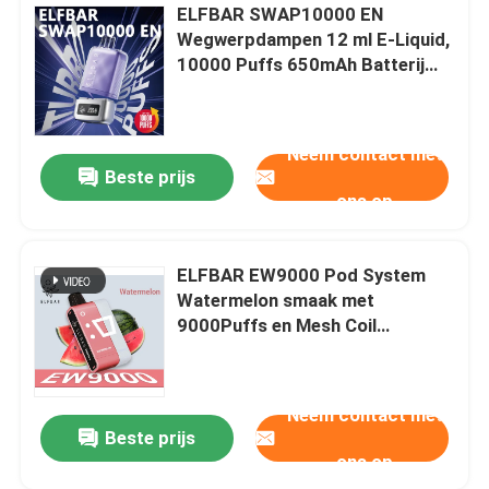
ELFBAR SWAP10000 EN
Wegwerpdampen 12 ml E-Liquid,
10000 Puffs 650mAh Batterij
50mg/mL Nicotine Afneembare
Batterij Ontwerp
Neem contact met
Beste prijs
ons op
ELFBAR EW9000 Pod System
Watermelon smaak met
9000Puffs en Mesh Coil
materiaal 88 X 22 X 27mm
Neem contact met
Beste prijs
ons op