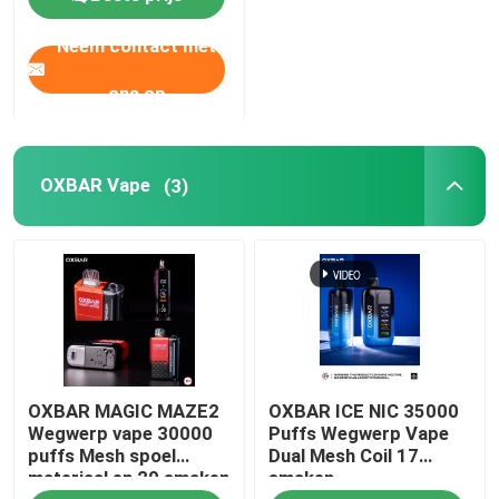
scherm
Neem contact met
ons op
OXBAR Vape
(3)
OXBAR MAGIC MAZE2
OXBAR ICE NIC 35000
Wegwerp vape 30000
Puffs Wegwerp Vape
puffs Mesh spoel
Dual Mesh Coil 17
materiaal en 20 smaken
smaken