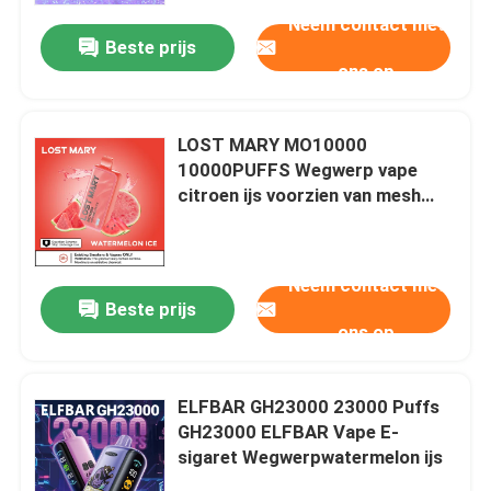
Neem contact met
Beste prijs
ons op
LOST MARY MO10000
10000PUFFS Wegwerp vape
citroen ijs voorzien van mesh
spoel materiaal
Neem contact met
Beste prijs
ons op
Thuis
ELFBAR GH23000 23000 Puffs
Producten
GH23000 ELFBAR Vape E-
sigaret Wegwerpwatermelon ijs
Videos