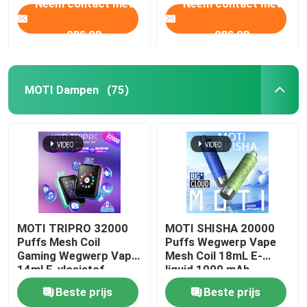
Neem contact met
Neem contact met
ons op
ons op
MOTI Dampen
(75)
MOTI TRIPRO 32000
MOTI SHISHA 20000
Puffs Mesh Coil
Puffs Wegwerp Vape
Gaming Wegwerp Vape
Mesh Coil 18mL E-
14ml E-vloeistof
liquid 1000 mAh
650mAh 50mg Nicotine
20mg/mL Nicotine
Beste prijs
Beste prijs
Type-C