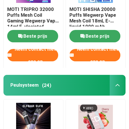
MOTI TRIPRO 32000
MOTI SHISHA 20000
Vape van de oude school
Puffs Mesh Coil
Puffs Wegwerp Vape
Gaming Wegwerp Vape
Mesh Coil 18mL E-
14ml E-vloeistof
liquid 1000 mAh
EPE-damp
650mAh 50mg Nicotine
20mg/mL Nicotine
Beste prijs
Beste prijs
Type-C
Neem contact met
Neem contact met
VAPORLAX Vape
ons op
ons op
ENVA damp
Peulsysteem
(24)
HQD VAPE
Fumot Vape
OXBAR Vape