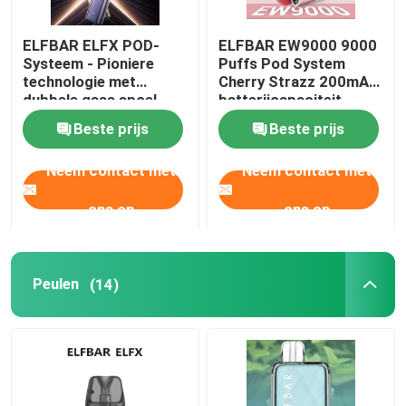
ELFBAR ELFX POD-
ELFBAR EW9000 9000
Systeem - Pioniere
Puffs Pod System
technologie met
Cherry Strazz 200mAh
dubbele gaas spoel
batterijcapaciteit
voor een superieure
Beste prijs
Beste prijs
vaping ervaring
Neem contact met
Neem contact met
ons op
ons op
Peulen
(14)