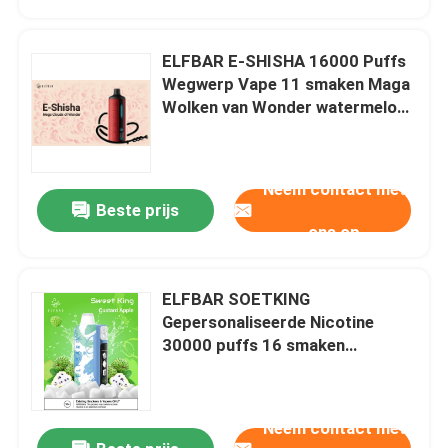
ELFBAR E-SHISHA 16000 Puffs
Wegwerp Vape 11 smaken Maga
Wolken van Wonder watermeloen
munt
Neem contact met
Beste prijs
ons op
ELFBAR SOETKING
Thuis
Gepersonaliseerde Nicotine
30000 puffs 16 smaken
Wegwerp Vape Mesh Coil
Producten
Custard Appelsmaak
Neem contact met
Videos