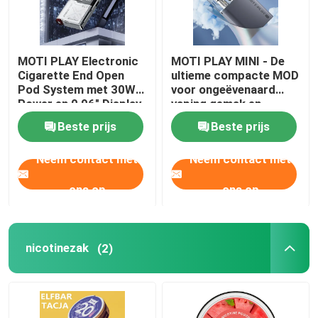
MOTI PLAY Electronic
MOTI PLAY MINI - De
Cigarette End Open
ultieme compacte MOD
Pod System met 30W
voor ongeëvenaard
Power en 0,96" Display
vaping gemak en
prestaties
Beste prijs
Beste prijs
Neem contact met
Neem contact met
ons op
ons op
nicotinezak
(2)