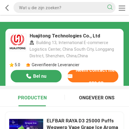
Huajitong Technologies Co., Ltd
Building 13, International E-commerce
Logistics Center, China South City, Longgang
District, Shenzhen, China,China
5.0
Geverifieerde Leverancier
Neem contact met
Bel nu
ons op
PRODUCTEN
ONGEVEER ONS
ELFBAR RAYA D3 25000 Puffs
Wegwerp Vape Grape Ice Aroma