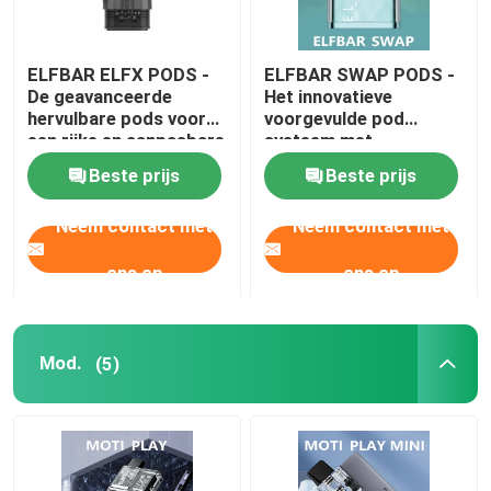
ELFBAR ELFX PODS -
ELFBAR SWAP PODS -
De geavanceerde
Het innovatieve
hervulbare pods voor
voorgevulde pod
een rijke en aanpasbare
systeem met
vaping-ervaring
magnetisch ontwerp
Beste prijs
Beste prijs
voor ultieme vaping
plezier
Neem contact met
Neem contact met
ons op
ons op
Mod.
(5)