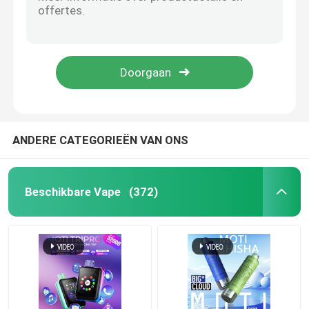
Wegwerp vape - mesh spoel, 600 puffs, 2 ml e-vloeistof, 20 mg nicotine, handige schoenveters vape, aardbei kiwi
ELFBAR CR600 Puffs Wegwerp vape mesh spoel 2 ml E-vloeistof 20 mg nicotine aardbei frambozen
Peulen
20 mg Nicotine schoenenveters Triple Mango Wegwerp Vape Mesh Coil 600 puffs 2 ml E-Liquid
USA Mix 600 puffs wegwerp vape 2 ml E vloeibare vape 20 mg nicotine schoenenveters vape
Mod.
Eenmalig 600 puffs watermeloen ijs vape pen 2 ml E-Liquid 20 mg nicotine schoenveters vape
nicotinezak
ANDERE CATEGORIEËN VAN ONS
E vloeistof
Beschikbare Vape
(372)
ELFBAR Vape
MOTI Dampen
EPLUS Vape