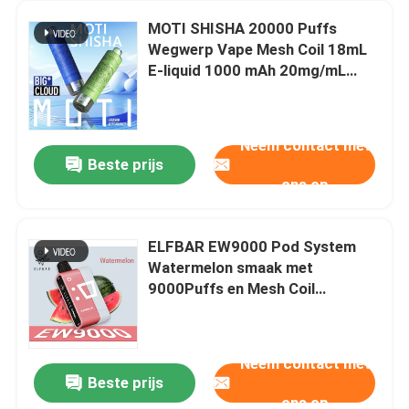
MOTI SHISHA 20000 Puffs
Wegwerp Vape Mesh Coil 18mL
E-liquid 1000 mAh 20mg/mL
Nicotine Type-C
Neem contact met
Beste prijs
ons op
ELFBAR EW9000 Pod System
Watermelon smaak met
9000Puffs en Mesh Coil
materiaal 88 X 22 X 27mm
Neem contact met
Beste prijs
ons op